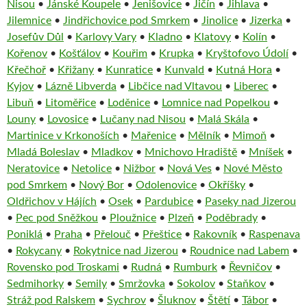
Nisou
•
Jánské Koupele
•
Jenišovice
•
Jičín
•
Jihlava
•
Jilemnice
•
Jindřichovice pod Smrkem
•
Jinolice
•
Jizerka
•
Josefův Důl
•
Karlovy Vary
•
Kladno
•
Klatovy
•
Kolín
•
Kořenov
•
Košťálov
•
Kouřim
•
Krupka
•
Kryštofovo Údolí
•
Křečhoř
•
Křižany
•
Kunratice
•
Kunvald
•
Kutná Hora
•
Kyjov
•
Lázně Libverda
•
Libčice nad Vltavou
•
Liberec
•
Libuň
•
Litoměřice
•
Loděnice
•
Lomnice nad Popelkou
•
Louny
•
Lovosice
•
Lučany nad Nisou
•
Malá Skála
•
Martinice v Krkonoších
•
Mařenice
•
Mělník
•
Mimoň
•
Mladá Boleslav
•
Mladkov
•
Mnichovo Hradiště
•
Mníšek
•
Neratovice
•
Netolice
•
Nižbor
•
Nová Ves
•
Nové Město
pod Smrkem
•
Nový Bor
•
Odolenovice
•
Okříšky
•
Oldřichov v Hájích
•
Osek
•
Pardubice
•
Paseky nad Jizerou
•
Pec pod Sněžkou
•
Ploužnice
•
Plzeň
•
Poděbrady
•
Poniklá
•
Praha
•
Přelouč
•
Přeštice
•
Rakovník
•
Raspenava
•
Rokycany
•
Rokytnice nad Jizerou
•
Roudnice nad Labem
•
Rovensko pod Troskami
•
Rudná
•
Rumburk
•
Řevničov
•
Sedmihorky
•
Semily
•
Smržovka
•
Sokolov
•
Staňkov
•
Stráž pod Ralskem
•
Sychrov
•
Šluknov
•
Štětí
•
Tábor
•