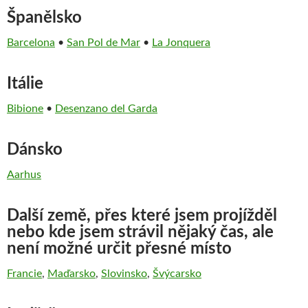
Španělsko
Barcelona
•
San Pol de Mar
•
La Jonquera
Itálie
Bibione
•
Desenzano del Garda
Dánsko
Aarhus
Další země, přes které jsem projížděl
nebo kde jsem strávil nějaký čas, ale
není možné určit přesné místo
Francie
,
Maďarsko
,
Slovinsko
,
Švýcarsko