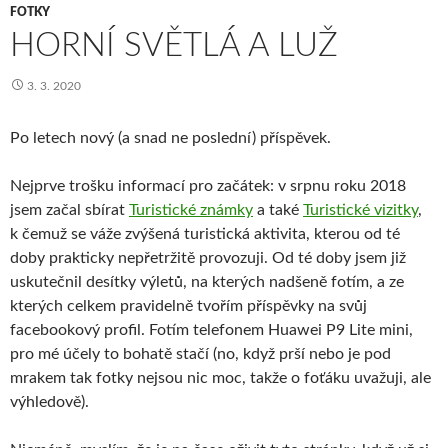
FOTKY
HORNÍ SVĚTLÁ A LUŽ
3. 3. 2020
Po letech nový (a snad ne poslední) příspěvek.
Nejprve trošku informací pro začátek: v srpnu roku 2018
jsem začal sbírat
Turistické známky
a také
Turistické vizitky
,
k čemuž se váže zvýšená turistická aktivita, kterou od té
doby prakticky nepřetržitě provozuji. Od té doby jsem již
uskutečnil desítky výletů, na kterých nadšeně fotím, a ze
kterých celkem pravidelně tvořím příspěvky na svůj
facebookový profil. Fotím telefonem Huawei P9 Lite mini,
pro mé účely to bohatě stačí (no, když prší nebo je pod
mrakem tak fotky nejsou nic moc, takže o foťáku uvažuji, ale
výhledově).