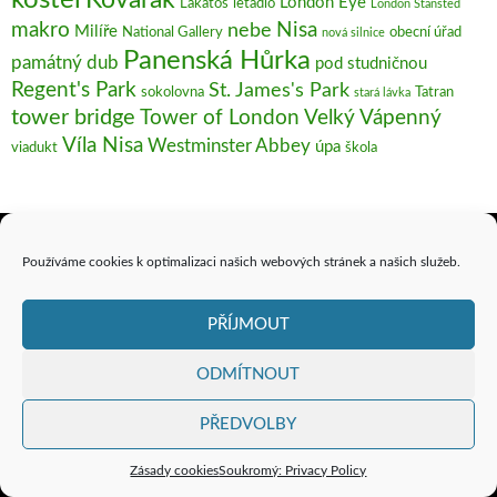
kostel
Kovářák
London Eye
Lakatoš
letadlo
London Stansted
makro
Nisa
nebe
Milíře
National Gallery
obecní úřad
nová silnice
Panenská Hůrka
památný dub
pod studničnou
Regent's Park
St. James's Park
sokolovna
Tatran
stará lávka
tower bridge
Tower of London
Velký Vápenný
Víla Nisa
Westminster Abbey
úpa
viadukt
škola
Používáme cookies k optimalizaci našich webových stránek a našich služeb.
Vyhledávání
PŘÍJMOUT
PŘÍSPĚVKY
ODMÍTNOUT
Horní Světlá a Luž
PŘEDVOLBY
Jablonné v Podještědí
Zásady cookies
Soukromý: Privacy Policy