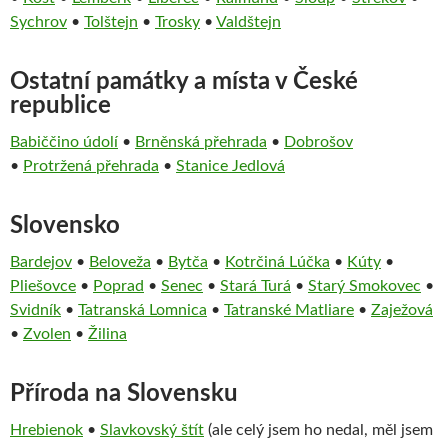
Sychrov
•
Tolštejn
•
Trosky
•
Valdštejn
Ostatní památky a místa v České
republice
Babiččino údolí
•
Brněnská přehrada
•
Dobrošov
•
Protržená přehrada
•
Stanice Jedlová
Slovensko
Bardejov
•
Beloveža
•
Bytča
•
Kotrčiná Lúčka
•
Kúty
•
Pliešovce
•
Poprad
•
Senec
•
Stará Turá
•
Starý Smokovec
•
Svidník
•
Tatranská Lomnica
•
Tatranské Matliare
•
Zaježová
•
Zvolen
•
Žilina
Příroda na Slovensku
Hrebienok
•
Slavkovský štít
(ale celý jsem ho nedal, měl jsem