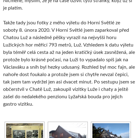
Nicméně, myslím, že je na čase oživit tyto stránky, když už si
je platím.
Takže tady jsou fotky z mého výletu do Horní Světlé ze
soboty 8. února 2020. V Horní Světlé jsem zaparkoval před
Chatou Luž a následně pěšky vyrazil na nejvyšší horu
Lužických hor měřící 793 metrů, Luž. Vzhledem k datu výletu
byla téměř celá cesta až na jeden kratičký úsek zasněžená, ale
protože bylo krásné počasí, na Luži to vypadalo spíš jak na
Václaváku a sníh byl hezky udusaný. Rozhled byl moc fajn, ale
nahoře dost foukalo a protože jsem si chytře nevzal čepici,
tak jsem tam vydržel jen asi dvacet minut. Po sestupu jsem se
občerstvil v Chatě Luž, zakoupil vizitky Luže i chaty a ještě
zašel do nedalekého penzionu Lyžařská bouda pro jejich
gastro vizitku.