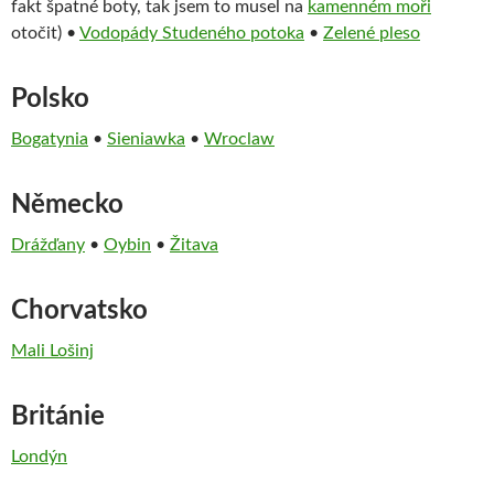
fakt špatné boty, tak jsem to musel na
kamenném moři
otočit) •
Vodopády Studeného potoka
•
Zelené pleso
Polsko
Bogatynia
•
Sieniawka
•
Wroclaw
Německo
Drážďany
•
Oybin
•
Žitava
Chorvatsko
Mali Lošinj
Británie
Londýn