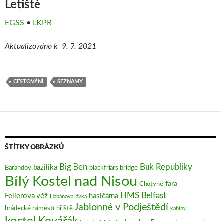
Letiště
EGSS
•
LKPR
Aktualizováno k 9. 7. 2021
CESTOVÁNÍ
SEZNAMY
ŠTÍTKY OBRÁZKŮ
Big Ben
Buk Republiky
bazilika
Barandov
blackfriars bridge
Bílý Kostel nad Nisou
fara
Chotyně
HMS Belfast
Fellerova věž
hasičárna
Habánova lávka
Jablonné v Podještědí
hrádecké náměstí
hřiště
kabiny