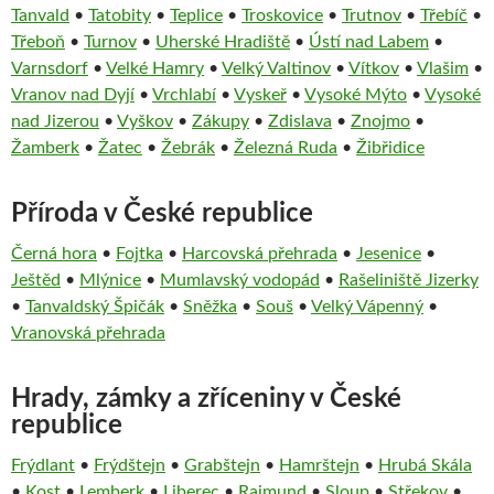
Tanvald
•
Tatobity
•
Teplice
•
Troskovice
•
Trutnov
•
Třebíč
•
Třeboň
•
Turnov
•
Uherské Hradiště
•
Ústí nad Labem
•
Varnsdorf
•
Velké Hamry
•
Velký Valtinov
•
Vítkov
•
Vlašim
•
Vranov nad Dyjí
•
Vrchlabí
•
Vyskeř
•
Vysoké Mýto
•
Vysoké
nad Jizerou
•
Vyškov
•
Zákupy
•
Zdislava
•
Znojmo
•
Žamberk
•
Žatec
•
Žebrák
•
Železná Ruda
•
Žibřidice
Příroda v České republice
Černá hora
•
Fojtka
•
Harcovská přehrada
•
Jesenice
•
Ještěd
•
Mlýnice
•
Mumlavský vodopád
•
Rašeliniště Jizerky
•
Tanvaldský Špičák
•
Sněžka
•
Souš
•
Velký Vápenný
•
Vranovská přehrada
Hrady, zámky a zříceniny v České
republice
Frýdlant
•
Frýdštejn
•
Grabštejn
•
Hamrštejn
•
Hrubá Skála
•
Kost
•
Lemberk
•
Liberec
•
Raimund
•
Sloup
•
Střekov
•