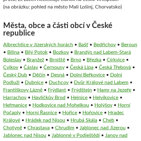
(na obrázku: pohled na město Mali Lošinj, Chorvatsko)
Města, obce a části obcí v České
republice
Albrechtice v Jizerských horách
•
Bašť
•
Bedřichov
•
Beroun
•
Bílina
•
Bílý Potok
•
Bozkov
•
Brandýs nad Labem-Stará
Boleslav
•
Branžež
•
Brniště
•
Brno
•
Březka
•
Církvice
•
Cvikov
•
Čáslav
•
Černousy
•
Česká Lípa
•
Česká Třebová
•
Český Dub
•
Děčín
•
Desná
•
Dolní Beřkovice
•
Dolní
Podluží
•
Dubnice
•
Duchcov
•
Dvůr Králové nad Labem
•
Františkovy Lázně
•
Frýdlant
•
Frýdštejn
•
Hamr na Jezeře
•
Harrachov
•
Havlíčkův Brod
•
Hejnice
•
Helvíkovice
•
Heřmanice
•
Hodkovice nad Mohelkou
•
Holýšov
•
Horní
Počaply
•
Horní Řasnice
•
Hořice
•
Hořovice
•
Hradec
Králové
•
Hrádek nad Nisou
•
Hrubá Skála
•
Cheb
•
Chotyně
•
Chrastava
•
Chrudim
•
Jablonec nad Jizerou
•
Jablonec nad Nisou
•
Jablonné v Podještědí
•
Janov nad