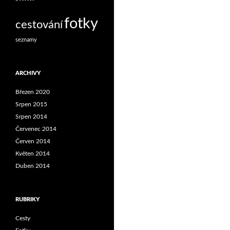
fotky
cestování
seznamy
ARCHIVY
Březen 2020
Srpen 2015
Srpen 2014
Červenec 2014
Červen 2014
Květen 2014
Duben 2014
RUBRIKY
Cesty