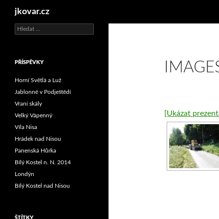
Hledat
jkovar.cz
Vyhledávání
IMAGE
PŘÍSPĚVKY
Horní Světlá a Luž
Jablonné v Podještědí
Vraní skály
[Ukázat prezent
Velký Vápenný
Víla Nisa
Hrádek nad Nisou
Panenská Hůrka
Bílý Kostel n. N. 2014
Londýn
Bílý Kostel nad Nisou
ŠTÍTKY