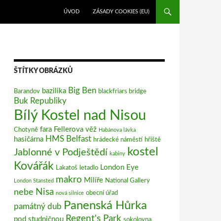
PŘEJÍT K OBSAHU WEBU
ÚVOD
ZÁSADY COOKIES (EU)
ŠTÍTKY OBRÁZKŮ
Big Ben
bazilika
Barandov
blackfriars bridge
Buk Republiky
Bílý Kostel nad Nisou
fara
Fellerova věž
Chotyně
Habánova lávka
HMS Belfast
hasičárna
hrádecké náměstí
hřiště
kostel
Jablonné v Podještědí
kabiny
Kovářák
London Eye
Lakatoš
letadlo
makro
Milíře
National Gallery
London Stansted
Nisa
nebe
obecní úřad
nová silnice
Panenská Hůrka
památný dub
Regent's Park
pod studničnou
sokolovna