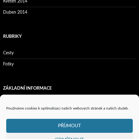
Květen 2014
Duben 2014
RUBRIKY
Cesty
Fotky
ZÁKLADNÍ INFORMACE
Přihlásit se
Používáme cookies k optimalizaci našich webových stránek a našich služeb.
Zdroj kanálů (příspěvky)
PŘÍJMOUT
Kanál komentářů
Česká lokalizace