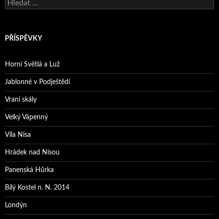
Vyhledávání
PŘÍSPĚVKY
Horní Světlá a Luž
Jablonné v Podještědí
Vraní skály
Velký Vápenný
Víla Nisa
Hrádek nad Nisou
Panenská Hůrka
Bílý Kostel n. N. 2014
Londýn