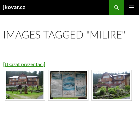
Hledat
jkovar.cz
PŘEJÍT
ZÁKLAD
K
NAVIGA
OBSAHU
MENU
WEBU
IMAGES TAGGED "MILIRE"
[Ukázat prezentaci]