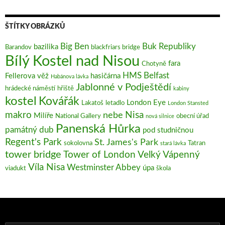
ŠTÍTKY OBRÁZKŮ
Big Ben
Buk Republiky
bazilika
Barandov
blackfriars bridge
Bílý Kostel nad Nisou
fara
Chotyně
HMS Belfast
Fellerova věž
hasičárna
Habánova lávka
Jablonné v Podještědí
hrádecké náměstí
hřiště
kabiny
kostel
Kovářák
London Eye
Lakatoš
letadlo
London Stansted
makro
Nisa
nebe
Milíře
National Gallery
obecní úřad
nová silnice
Panenská Hůrka
památný dub
pod studničnou
Regent's Park
St. James's Park
sokolovna
Tatran
stará lávka
tower bridge
Tower of London
Velký Vápenný
Víla Nisa
Westminster Abbey
úpa
viadukt
škola