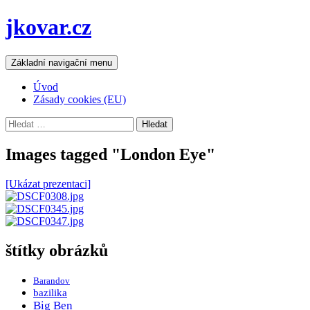
Přejít
jkovar.cz
k
obsahu
webu
Hledat
Základní navigační menu
Úvod
Zásady cookies (EU)
Vyhledávání
Images tagged "London Eye"
[Ukázat prezentaci]
štítky obrázků
Barandov
bazilika
Big Ben