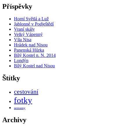
Příspěvky
Horní Světlá a Luž
Jablonné v Podještědí
Vraní skály
Velký Vápenný
Víla Nisa
Hrádek nad Nisou
Panenská Hůrka
Bílý Kostel n. N. 2014
Londýn
Bílý Kostel nad Nisou
Štítky
cestování
fotky
seznamy
Archivy