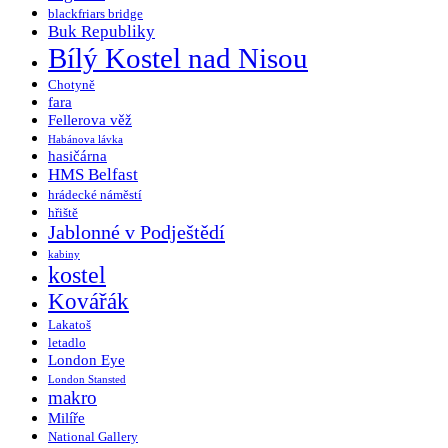
blackfriars bridge
Buk Republiky
Bílý Kostel nad Nisou
Chotyně
fara
Fellerova věž
Habánova lávka
hasičárna
HMS Belfast
hrádecké náměstí
hřiště
Jablonné v Podještědí
kabiny
kostel
Kovářák
Lakatoš
letadlo
London Eye
London Stansted
makro
Milíře
National Gallery