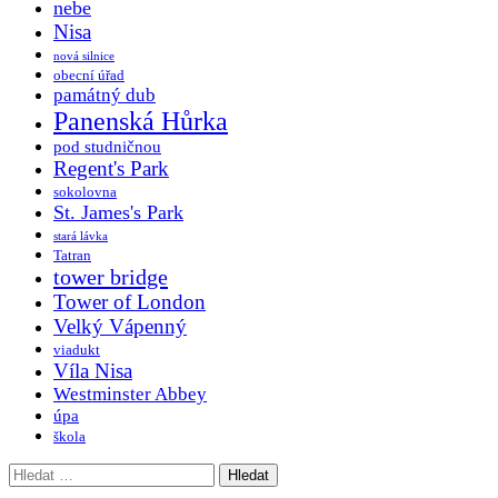
nebe
Nisa
nová silnice
obecní úřad
památný dub
Panenská Hůrka
pod studničnou
Regent's Park
sokolovna
St. James's Park
stará lávka
Tatran
tower bridge
Tower of London
Velký Vápenný
viadukt
Víla Nisa
Westminster Abbey
úpa
škola
Vyhledávání