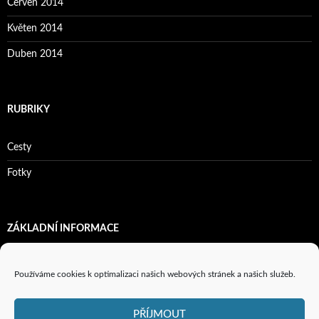
Červen 2014
Květen 2014
Duben 2014
RUBRIKY
Cesty
Fotky
ZÁKLADNÍ INFORMACE
Přihlásit se
Používáme cookies k optimalizaci našich webových stránek a našich služeb.
Zdroj kanálů (příspěvky)
PŘÍJMOUT
Kanál komentářů