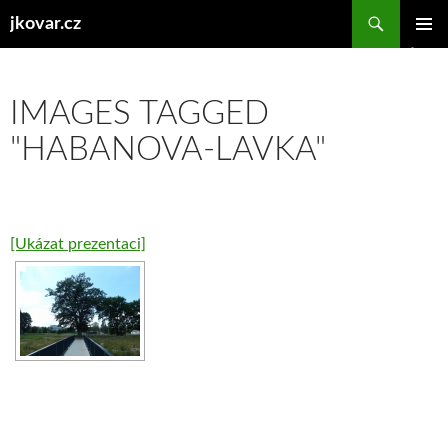
Hledat
jkovar.cz
PŘEJÍT
ZÁKLAD
K
NAVIGA
OBSAHU
MENU
WEBU
IMAGES TAGGED
"HABANOVA-LAVKA"
[Ukázat prezentaci]