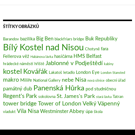
ŠTÍTKY OBRÁZKŮ
Big Ben
Buk Republiky
bazilika
Barandov
blackfriars bridge
Bílý Kostel nad Nisou
fara
Chotyně
HMS Belfast
Fellerova věž
hasičárna
Habánova lávka
Jablonné v Podještědí
hrádecké náměstí
hřiště
kabiny
kostel
Kovářák
London Eye
Lakatoš
letadlo
London Stansted
makro
Nisa
nebe
Milíře
National Gallery
obecní úřad
nová silnice
Panenská Hůrka
památný dub
pod studničnou
Regent's Park
St. James's Park
sokolovna
Tatran
stará lávka
tower bridge
Tower of London
Velký Vápenný
Víla Nisa
Westminster Abbey
úpa
viadukt
škola