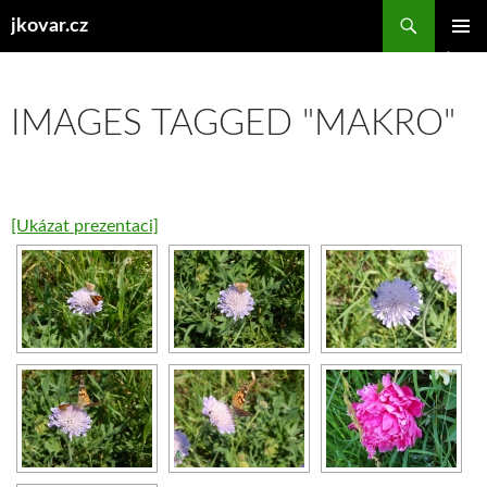
Hledat
jkovar.cz
PŘEJÍT
ZÁKLAD
K
NAVIGA
OBSAHU
MENU
WEBU
IMAGES TAGGED "MAKRO"
[Ukázat prezentaci]