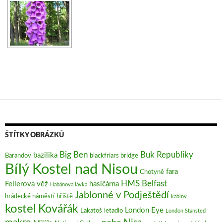
ŠTÍTKY OBRÁZKŮ
Big Ben
Buk Republiky
bazilika
Barandov
blackfriars bridge
Bílý Kostel nad Nisou
fara
Chotyně
HMS Belfast
Fellerova věž
hasičárna
Habánova lávka
Jablonné v Podještědí
hrádecké náměstí
hřiště
kabiny
kostel
Kovářák
London Eye
Lakatoš
letadlo
London Stansted