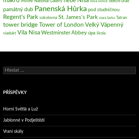
makro
Nisa
nebe
Milíře
National Gallery
obecní úřad
nová silnice
Panenská Hůrka
památný dub
pod studničnou
Regent's Park
St. James's Park
sokolovna
Tatran
stará lávka
tower bridge
Tower of London
Velký Vápenný
Víla Nisa
Westminster Abbey
úpa
viadukt
škola
Vyhledávání
PŘÍSPĚVKY
Horní Světlá a Luž
Jablonné v Podještědí
Vraní skály